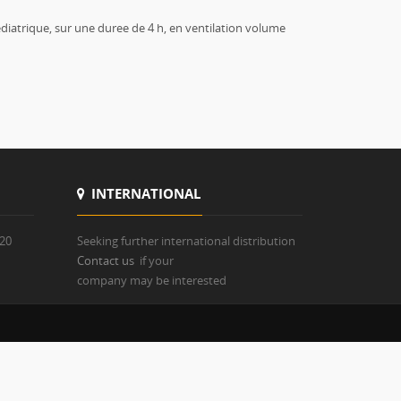
ediatrique, sur une duree de 4 h, en ventilation volume
INTERNATIONAL
820
Seeking further international distribution
Contact us
if your
company may be interested