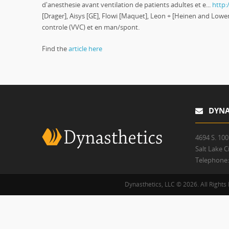
d'anesthesie avant ventilation de patients adultes et e...
http:
[Drager], Aisys [GE], Flowi [Maquet], Leon + [Heinen and Lowen
controle (VVC) et en man/spont.
Find the
article here
DYNAS
4694 S. 100
Salt Lake C
Telephone
Dynasthetics, LLC © 2026. All Rights