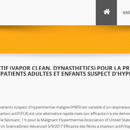
VA
CTIF (VAPOR CLEAN, DYNASTHETICS) POUR LA P
 PATIENTS ADULTES ET ENFANTS SUSPECT D'HY
patients suspect d'hyperthermie maligne (HMS) est variable d'un respirateur 
charbon actif (FCA) est une alternative rapide mais son efficacite n'a ete dem
 le fabricant, 1 h pour la Malignant Hyperthermia Association of United States)
ch ScienceDirect Advanced 5/9/2017 Efficacite des filtres a charbon actif (Va