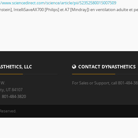
//www.sciencedirect.com/science/article/pii/S2352580015007509
stein], IntelliSaveAX700 [Philips] et A7 [Mindray]) en ventilation adulte et p
THETICS, LLC
CONTACT DYNASTHETICS
 W.
For Sales or Support, call 801-484-3
ity, UT 84107
:
801-484-3820
 Reserved.